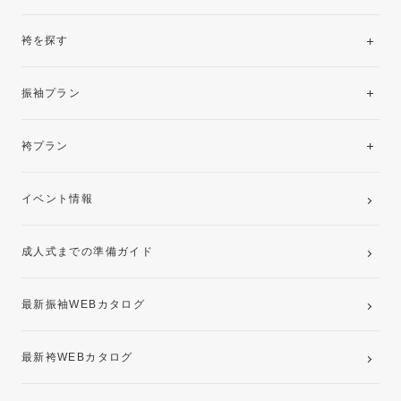
袴を探す
振袖レンタルコレクション
振袖プラン
美と品格を纏う特選技法振袖
レンタルプラン
袴プラン
ご購入プラン
卒業袴レンタルプラン
イベント情報
ママ振袖・姉振袖プラン(お持ち込み振袖)
成人式までの準備ガイド
記念写真撮影(前撮り)
最新振袖WEBカタログ
最新袴WEBカタログ