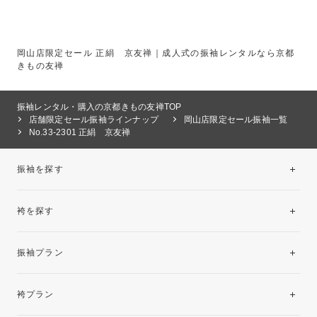
岡山店限定セール 正絹 京友禅｜成人式の振袖レンタルなら京都
きもの友禅
振袖レンタル・購入の京都きもの友禅TOP
店舗限定セール振袖ラインナップ
岡山店限定セール振袖一覧
No.33-2301 正絹 京友禅
振袖を探す
袴を探す
振袖レンタルコレクション
振袖プラン
美と品格を纏う特選技法振袖
レンタルプラン
袴プラン