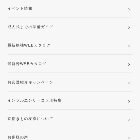
ご購入プラン
卒業袴レンタルプラン
イベント情報
ママ振袖・姉振袖プラン(お持ち込み振袖)
成人式までの準備ガイド
記念写真撮影(前撮り)
最新振袖WEBカタログ
最新袴WEBカタログ
お友達紹介キャンペーン
インフルエンサーコラボ特集
京都きもの友禅について
お客様の声