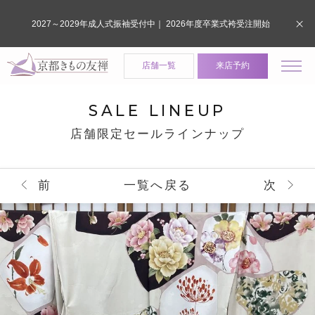
2027～2029年成人式振袖受付中｜ 2026年度卒業式袴受注開始
店舗一覧
来店予約
SALE LINEUP
店舗限定セールラインナップ
前
一覧へ戻る
次