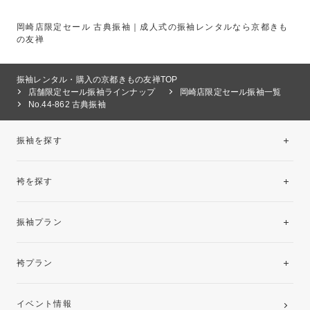
岡崎店限定セール 古典振袖｜成人式の振袖レンタルなら京都きも
の友禅
振袖レンタル・購入の京都きもの友禅TOP
店舗限定セール振袖ラインナップ
岡崎店限定セール振袖一覧
No.44-862 古典振袖
振袖を探す
袴を探す
振袖レンタルコレクション
振袖プラン
美と品格を纏う特選技法振袖
レンタルプラン
袴プラン
ご購入プラン
卒業袴レンタルプラン
イベント情報