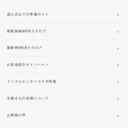
ママ振袖・姉振袖プラン(お持ち込み振袖)
成人式までの準備ガイド
記念写真撮影(前撮り)
最新振袖WEBカタログ
最新袴WEBカタログ
お友達紹介キャンペーン
インフルエンサーコラボ特集
京都きもの友禅について
お客様の声