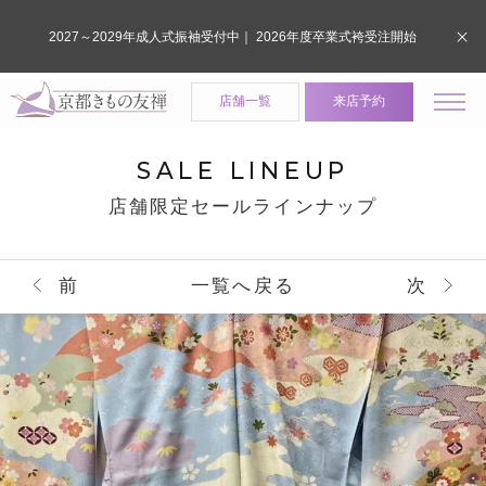
2027～2029年成人式振袖受付中｜ 2026年度卒業式袴受注開始
店舗一覧
来店予約
SALE LINEUP
店舗限定セールラインナップ
前
一覧へ戻る
次