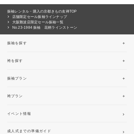
振袖レンタル・購入の京都きもの友禅TOP
店舗限定セール振袖ラインナップ
大阪難波店限定セール振袖一覧
No.23-1984 振袖 花柄ラインストーン
振袖を探す
袴を探す
振袖レンタルコレクション
振袖プラン
美と品格を纏う特選技法振袖
レンタルプラン
袴プラン
ご購入プラン
卒業袴レンタルプラン
イベント情報
ママ振袖・姉振袖プラン(お持ち込み振袖)
成人式までの準備ガイド