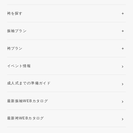
袴を探す
振袖レンタルコレクション
振袖プラン
美と品格を纏う特選技法振袖
レンタルプラン
袴プラン
ご購入プラン
卒業袴レンタルプラン
イベント情報
ママ振袖・姉振袖プラン(お持ち込み振袖)
成人式までの準備ガイド
記念写真撮影(前撮り)
最新振袖WEBカタログ
最新袴WEBカタログ