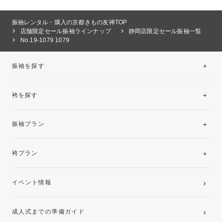
振袖レンタル・購入の京都きもの友禅TOP
店舗限定セール振袖ラインナップ
静岡店限定セール振袖一覧
No.19-1079 1079
振袖を探す
袴を探す
振袖レンタルコレクション
振袖プラン
美と品格を纏う特選技法振袖
レンタルプラン
袴プラン
ご購入プラン
卒業袴レンタルプラン
イベント情報
ママ振袖・姉振袖プラン(お持ち込み振袖)
成人式までの準備ガイド
記念写真撮影(前撮り)