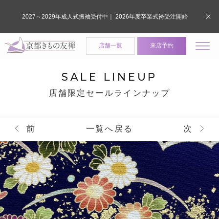
2027～2029年成人式振袖受付中｜ 2026年度卒業式袴受注開始
店舗一覧
来店予約
SALE LINEUP
店舗限定セールラインナップ
前
一覧へ戻る
次