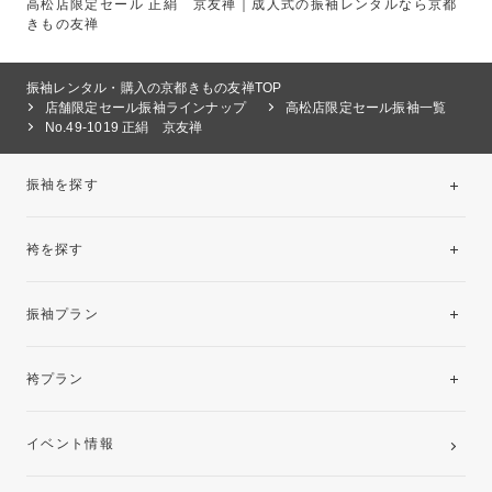
高松店限定セール 正絹 京友禅｜成人式の振袖レンタルなら京都
きもの友禅
振袖レンタル・購入の京都きもの友禅TOP
店舗限定セール振袖ラインナップ
高松店限定セール振袖一覧
No.49-1019 正絹 京友禅
振袖を探す
袴を探す
振袖レンタルコレクション
振袖プラン
美と品格を纏う特選技法振袖
レンタルプラン
袴プラン
ご購入プラン
卒業袴レンタルプラン
イベント情報
ママ振袖・姉振袖プラン(お持ち込み振袖)