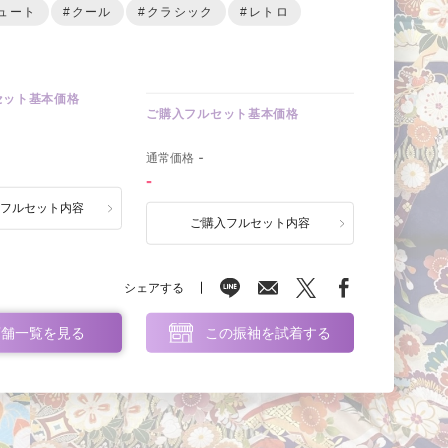
ュート
#クール
#クラシック
#レトロ
セット基本価格
ご購入フルセット基本価格
0
通常価格
-
-
ルフルセット内容
ご購入フルセット内容
シェアする
店舗一覧を見る
この振袖を試着する