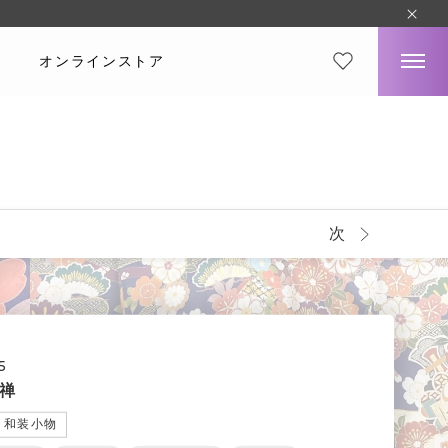
オンラインストア
次
5
禅
和装小物