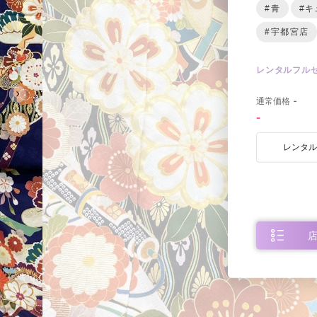
#青
#キ
#宇都宮店
レンタルフル
0
通常価格
-
-
レンタ