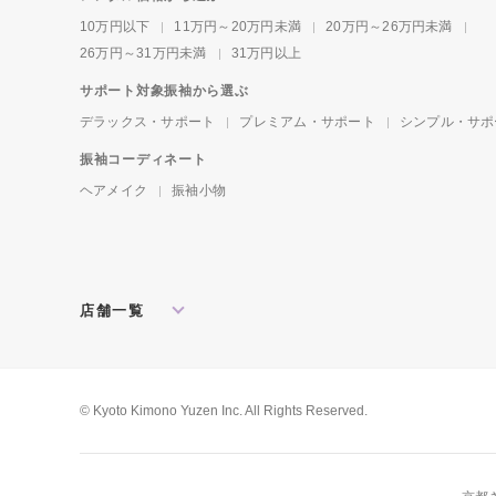
10万円以下
11万円～20万円未満
20万円～26万円未満
26万円～31万円未満
31万円以上
サポート対象振袖から選ぶ
デラックス・サポート
プレミアム・サポート
シンプル・サポ
振袖コーディネート
ヘアメイク
振袖小物
店舗一覧
北海道・東北
札幌店
盛岡店
郡山店
関東
水戸店
宇都宮店
大宮店
所沢店
© Kyoto Kimono Yuzen Inc. All Rights Reserved.
松戸店
東京本館
新宿店
池袋店
横浜店
川崎店
厚木店