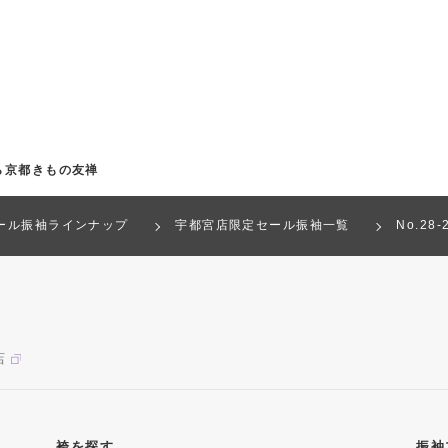
ら京都きもの友禅
ール振袖ラインナップ
宇都宮店限定セール振袖一覧
No.28
店
袴を探す
振袖