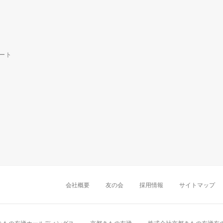
ート
中部・東海
新潟店
金沢店
岡崎店
名古屋
千葉店
船橋店
柏店
会社概要
友の会
採用情報
サイトマップ
近畿
町田店
立川店
八王子店
大阪難波店
京
中国・四国
岡山店
広島店
九州
天神店
久留米