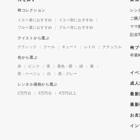
袴コレクション
レン
ご購
イエベ春におすすめ
イエベ秋におすすめ
ママ
ブルベ夏におすすめ
ブルベ冬におすすめ
記念
テイストから選ぶ
クラシック
クール
キュート
レトロ
ナチュラル
袴プ
卒業
色から選ぶ
赤
ピンク
青
黄色・橙
緑
紫
イベ
茶・ベージュ
白
黒・グレー
成人
レンタル価格から選ぶ
2万円台
3万円台
4万円以上
最新
最新
お友
イン