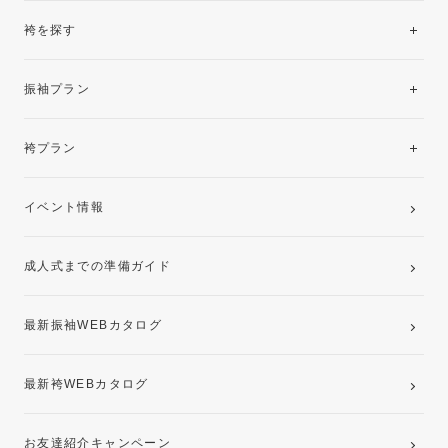
袴を探す
振袖レンタルコレクション
振袖プラン
美と品格を纏う特選技法振袖
レンタルプラン
袴プラン
ご購入プラン
卒業袴レンタルプラン
イベント情報
ママ振袖・姉振袖プラン(お持ち込み振袖)
成人式までの準備ガイド
記念写真撮影(前撮り)
最新振袖WEBカタログ
最新袴WEBカタログ
お友達紹介キャンペーン