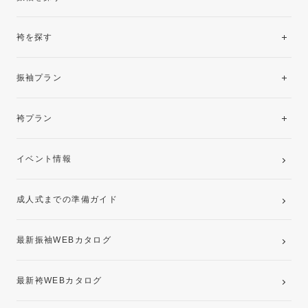
袴を探す
振袖レンタルコレクション
振袖プラン
美と品格を纏う特選技法振袖
レンタルプラン
袴プラン
ご購入プラン
卒業袴レンタルプラン
イベント情報
ママ振袖・姉振袖プラン(お持ち込み振袖)
成人式までの準備ガイド
記念写真撮影(前撮り)
最新振袖WEBカタログ
最新袴WEBカタログ