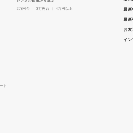
レンタル価格から選ぶ
2万円台
3万円台
4万円以上
最新
最新
お友
イン
ート