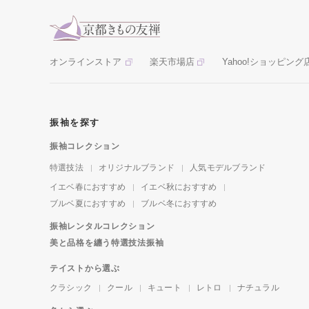
オンラインストア
楽天市場店
Yahoo!ショッピング
振袖を探す
振袖コレクション
特選技法
オリジナルブランド
人気モデルブランド
イエベ春におすすめ
イエベ秋におすすめ
ブルベ夏におすすめ
ブルベ冬におすすめ
振袖レンタルコレクション
美と品格を纏う特選技法振袖
テイストから選ぶ
クラシック
クール
キュート
レトロ
ナチュラル