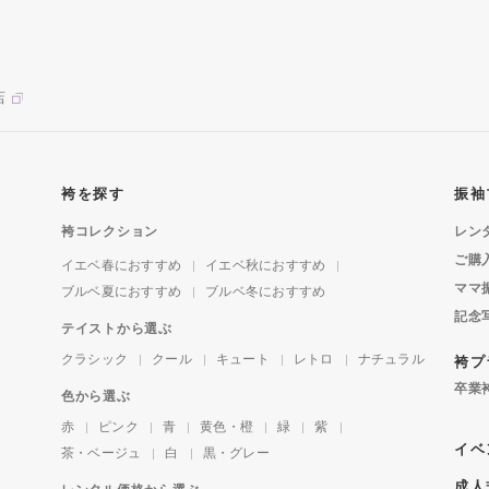
店
袴を探す
振袖
袴コレクション
レン
ご購
イエベ春におすすめ
イエベ秋におすすめ
ママ
ブルベ夏におすすめ
ブルベ冬におすすめ
記念
テイストから選ぶ
クラシック
クール
キュート
レトロ
ナチュラル
袴プ
卒業
色から選ぶ
赤
ピンク
青
黄色・橙
緑
紫
イベ
茶・ベージュ
白
黒・グレー
成人