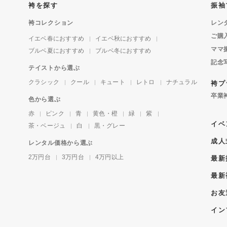
袴を探す
振袖
袴コレクション
レン
ご購
イエベ春におすすめ
イエベ秋におすすめ
ママ
ブルベ夏におすすめ
ブルベ冬におすすめ
記念
テイストから選ぶ
クラシック
クール
キュート
レトロ
ナチュラル
袴プ
卒業
色から選ぶ
赤
ピンク
青
黄色・橙
緑
紫
イベ
茶・ベージュ
白
黒・グレー
成人
レンタル価格から選ぶ
2万円台
3万円台
4万円以上
最新
最新
お友
イン