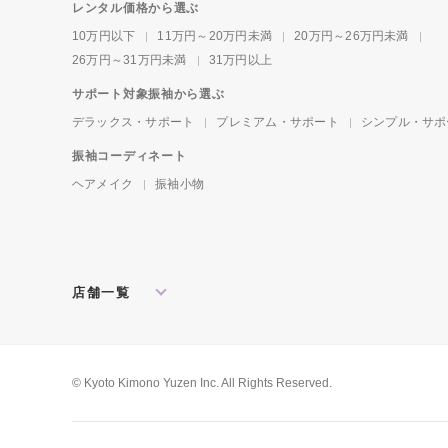
レンタル価格から選ぶ
10万円以下
11万円～20万円未満
20万円～26万円未満
26万円～31万円未満
31万円以上
サポート対象振袖から選ぶ
デラックス・サポート
プレミアム・サポート
シンプル・サポ
振袖コーディネート
ヘアメイク
振袖小物
店舗一覧
北海道・東北
札幌店
盛岡店
郡山店
関東
水戸店
宇都宮店
大宮店
所沢店
© Kyoto Kimono Yuzen Inc. All Rights Reserved.
松戸店
東京本館
新宿店
池袋店
横浜店
川崎店
厚木店