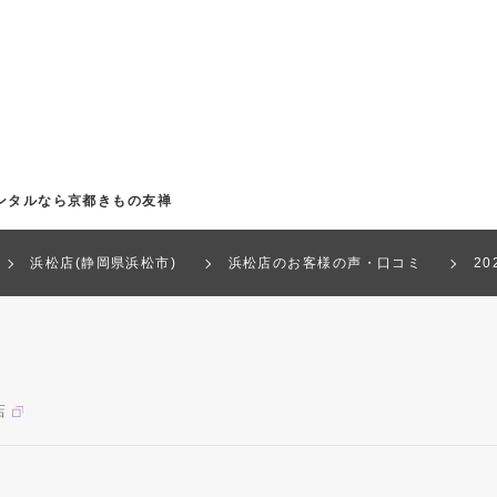
ンタルなら京都きもの友禅
浜松店(静岡県浜松市)
浜松店のお客様の声・口コミ
2
店