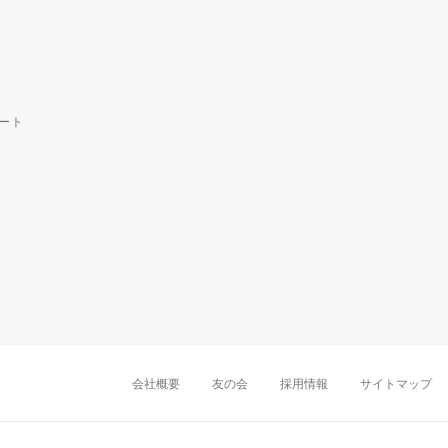
ート
中部・東海
新潟店
金沢店
岡崎店
名古屋
千葉店
船橋店
柏店
会社概要
友の会
採用情報
サイトマップ
近畿
町田店
立川店
八王子店
大阪難波店
京
中国・四国
岡山店
広島店
九州
天神店
久留米