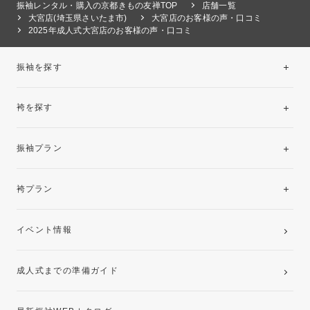
振袖レンタル・購入の京都きもの友禅TOP
店舗一覧
大宮店(埼玉県さいたま市)
大宮店のお客様の声・口コミ
2025年成人式大宮店のお客様の声・口コミ
振袖を探す
袴を探す
振袖レンタルコレクション
振袖プラン
美と品格を纏う特選技法振袖
レンタルプラン
袴プラン
ご購入プラン
卒業袴レンタルプラン
イベント情報
ママ振袖・姉振袖プラン(お持ち込み振袖)
成人式までの準備ガイド
記念写真撮影(前撮り)