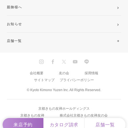
親御様へ
お知らせ
店舗一覧
北海道・東北
関東
会社概要
友の会
採用情報
サイトマップ
プライバシーポリシー
中部・東海
© Kyoto Kimono Yuzen Inc. All Rights Reserved.
近畿
京都きもの友禅ホールディングス
中国・四国
京都きもの友禅
株式会社京都きもの友禅友の会
来店予約
カタログ請求
店舗一覧
九州