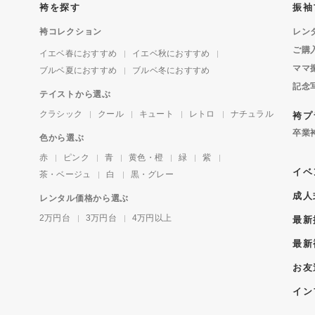
袴を探す
振袖
袴コレクション
レン
ご購
イエベ春におすすめ
イエベ秋におすすめ
ママ
ブルベ夏におすすめ
ブルベ冬におすすめ
記念
テイストから選ぶ
クラシック
クール
キュート
レトロ
ナチュラル
袴プ
卒業
色から選ぶ
赤
ピンク
青
黄色・橙
緑
紫
イベ
茶・ベージュ
白
黒・グレー
成人
レンタル価格から選ぶ
2万円台
3万円台
4万円以上
最新
最新
お友
イン