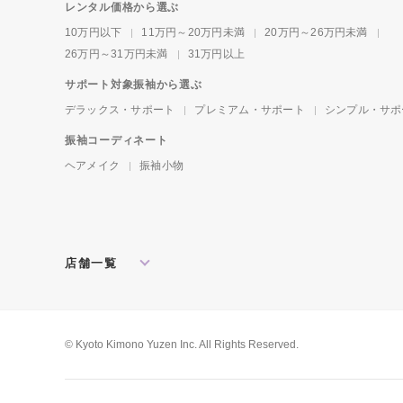
レンタル価格から選ぶ
10万円以下
11万円～20万円未満
20万円～26万円未満
26万円～31万円未満
31万円以上
サポート対象振袖から選ぶ
デラックス・サポート
プレミアム・サポート
シンプル・サポ
振袖コーディネート
ヘアメイク
振袖小物
店舗一覧
北海道・東北
札幌店
盛岡店
郡山店
関東
水戸店
宇都宮店
大宮店
所沢店
© Kyoto Kimono Yuzen Inc. All Rights Reserved.
松戸店
東京本館
新宿店
池袋店
横浜店
川崎店
厚木店