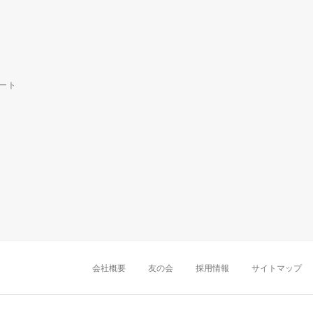
ート
中部・東海
新潟店
金沢店
岡崎店
名古屋
千葉店
船橋店
柏店
会社概要
友の会
採用情報
サイトマップ
近畿
町田店
立川店
八王子店
大阪難波店
京
中国・四国
岡山店
広島店
九州
天神店
久留米