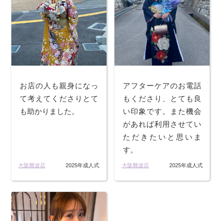
お店の人も親身になっ
アフターケアのお電話
て考えてくださりとて
もくださり、とても良
も助かりました。
い印象です。また機会
があれば利用させてい
ただきたいと思いま
す。
大阪難波店
2025年成人式
大阪難波店
2025年成人式