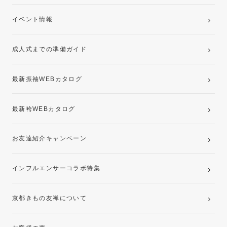
ご購入プラン
卒業袴レンタルプラン
イベント情報
ママ振袖・姉振袖プラン(お持ち込み振袖)
成人式までの準備ガイド
記念写真撮影(前撮り)
最新振袖WEBカタログ
最新袴WEBカタログ
お友達紹介キャンペーン
インフルエンサーコラボ特集
京都きもの友禅について