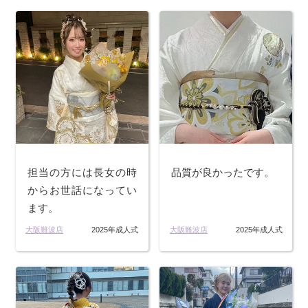
担当の方には長女の時
品質が良かったです。
からお世話になってい
ます。
大阪難波店
2025年成人式
大阪難波店
2025年成人式