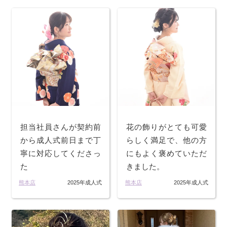
担当社員さんが契約前
花の飾りがとても可愛
から成人式前日まで丁
らしく満足で、他の方
寧に対応してくださっ
にもよく褒めていただ
た
きました。
熊本店
2025年成人式
熊本店
2025年成人式