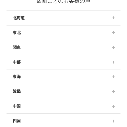
店舗ごとのお客様の声
北海道
札幌店
東北
盛岡店
関東
【4/13閉店】仙台店
水戸店
中部
郡山店
宇都宮店
新潟店
東海
大宮店
金沢店
所沢店
沼津店
近畿
長野店
千葉店
静岡店
岐阜店
船橋店
大阪難波店
中国
浜松店
岡崎店
柏店
京都店
名古屋店
松戸店
岡山店
四国
高槻店【9/16閉店】
四日市店