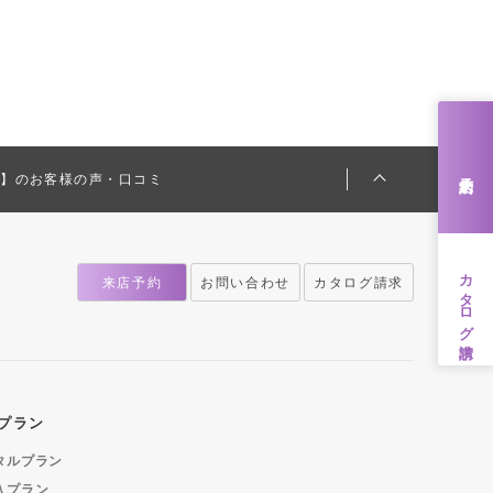
池袋店
久留米店
町田店
熊本店
立川店
八王子店
横浜店
川崎店
来店予約
閉店】のお客様の声・口コミ
厚木店
カタログ請求
来店予約
お問い合わせ
カタログ請求
プラン
タルプラン
入プラン