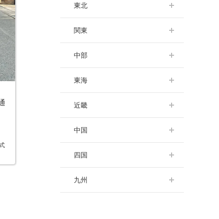
札幌店
東北
盛岡店
関東
【4/13閉店】仙台店
水戸店
中部
郡山店
宇都宮店
新潟店
東海
大宮店
金沢店
所沢店
通
沼津店
近畿
長野店
千葉店
静岡店
岐阜店
船橋店
大阪難波店
中国
浜松店
岡崎店
柏店
京都店
人式
名古屋店
松戸店
岡山店
四国
高槻店【9/16閉店】
四日市店
東京本館
広島店
梅田店
高松店
九州
【3/23閉店】GINZA PREMIUM
神戸店【2/12閉店】
SALON
姫路店【5/17(日)閉店】
小倉店【2/12閉店】
新宿店
天神店