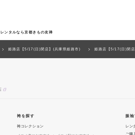
袖レンタルなら京都きもの友禅
姫路店【5/17(日)閉店】(兵庫県姫路市)
姫路店【5/17(日)
店
袴を探す
振袖
袴コレクション
レン
ご購