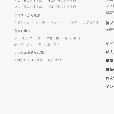
イエベ春におすすめ
イエベ秋におすすめ
ママ
ブルベ夏におすすめ
ブルベ冬におすすめ
記念
テイストから選ぶ
クラシック
クール
キュート
レトロ
ナチュラル
袴プ
卒業
色から選ぶ
赤
ピンク
青
黄色・橙
緑
紫
イベ
茶・ベージュ
白
黒・グレー
成人
レンタル価格から選ぶ
2万円台
3万円台
4万円以上
最新
最新
お友
イン