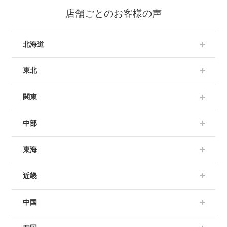
店舗ごとのお客様の声
北海道
札幌店
東北
盛岡店
関東
【4/13閉店】仙台店
水戸店
中部
郡山店
宇都宮店
新潟店
東海
大宮店
金沢店
所沢店
沼津店
近畿
長野店
千葉店
静岡店
岐阜店
船橋店
大阪難波店
中国
浜松店
岡崎店
柏店
京都店
名古屋店
松戸店