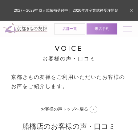
2027～2029年成人式振袖受付中｜ 2026年度卒業式袴受注開始
店舗一覧
来店予約
VOICE
お客様の声・口コミ
京都きもの友禅をご利用いただいたお客様の
お声をご紹介します。
お客様の声トップへ戻る
船橋店のお客様の声・口コミ