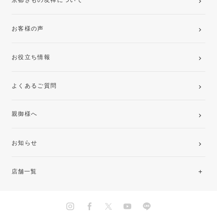
お客様の声
お役立ち情報
よくあるご質問
親御様へ
お知らせ
店舗一覧
北海道・東北