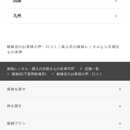
岡山店
四国
高槻店【9/16閉店】
四日市店
東京本館
広島店
梅田店
高松店
九州
【3/23閉店】GINZA PREMIUM SALON
神戸店【2/12閉店】
新宿店
姫路店【5/17(日)閉店】
小倉店【2/12閉店】
池袋店
天神店
町田店
船橋店のお客様の声・口コミ｜成人式の振袖レンタルなら京都き
久留米店
立川店
もの友禅
熊本店
八王子店
横浜店
振袖レンタル・購入の京都きもの友禅TOP
店舗一覧
船橋店(千葉県船橋市)
船橋店のお客様の声・口コミ
川崎店
厚木店
振袖を探す
袴を探す
振袖レンタルコレクション
振袖プラン