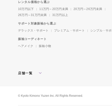
レンタル価格から選ぶ
10万円以下
11万円～20万円未満
20万円～26万円未満
26万円～31万円未満
31万円以上
サポート対象振袖から選ぶ
デラックス・サポート
プレミアム・サポート
シンプル・サポ
振袖コーディネート
ヘアメイク
振袖小物
店舗一覧
北海道・東北
札幌店
盛岡店
郡山店
関東
水戸店
宇都宮店
大宮店
所沢店
© Kyoto Kimono Yuzen Inc. All Rights Reserved.
松戸店
東京本館
新宿店
池袋店
横浜店
川崎店
厚木店