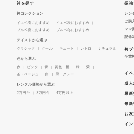
袴を探す
振袖
袴コレクション
レン
ご購
イエベ春におすすめ
イエベ秋におすすめ
ママ
ブルベ夏におすすめ
ブルベ冬におすすめ
記念
テイストから選ぶ
クラシック
クール
キュート
レトロ
ナチュラル
袴プ
卒業
色から選ぶ
赤
ピンク
青
黄色・橙
緑
紫
イベ
茶・ベージュ
白
黒・グレー
成人
レンタル価格から選ぶ
2万円台
3万円台
4万円以上
最新
最新
お友
イン