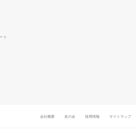
ート
中部・東海
新潟店
金沢店
岡崎店
名古屋
千葉店
船橋店
柏店
会社概要
友の会
採用情報
サイトマップ
近畿
町田店
立川店
八王子店
大阪難波店
京
中国・四国
岡山店
広島店
九州
天神店
久留米