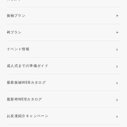
振袖レンタルコレクション
振袖プラン
美と品格を纏う特選技法振袖
レンタルプラン
袴プラン
ご購入プラン
卒業袴レンタルプラン
イベント情報
ママ振袖・姉振袖プラン(お持ち込み振袖)
成人式までの準備ガイド
記念写真撮影(前撮り)
最新振袖WEBカタログ
最新袴WEBカタログ
お友達紹介キャンペーン