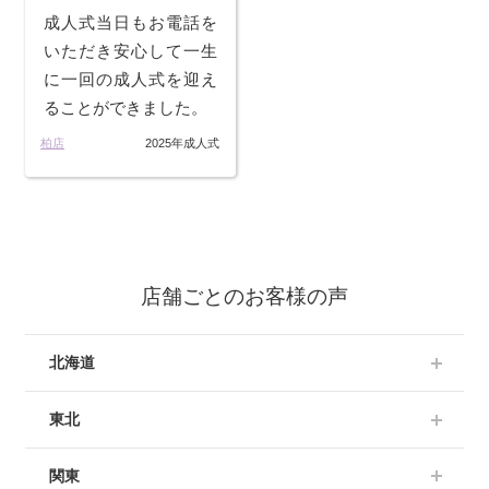
成人式当日もお電話を
いただき安心して一生
に一回の成人式を迎え
ることができました。
柏店
2025年成人式
店舗ごとのお客様の声
北海道
札幌店
東北
盛岡店
関東