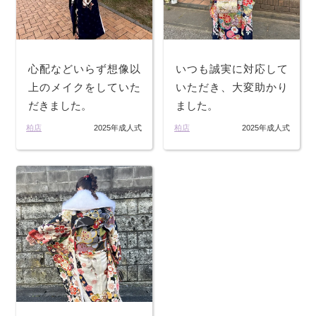
心配などいらず想像以
いつも誠実に対応して
上のメイクをしていた
いただき、大変助かり
だきました。
ました。
柏店
2025年成人式
柏店
2025年成人式