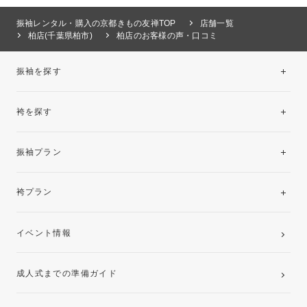
横浜店
振袖レンタル・購入の京都きもの友禅TOP
店舗一覧
柏店(千葉県柏市)
柏店のお客様の声・口コミ
川崎店
厚木店
振袖を探す
袴を探す
振袖レンタルコレクション
振袖プラン
美と品格を纏う特選技法振袖
レンタルプラン
袴プラン
ご購入プラン
卒業袴レンタルプラン
イベント情報
ママ振袖・姉振袖プラン(お持ち込み振袖)
成人式までの準備ガイド
記念写真撮影(前撮り)