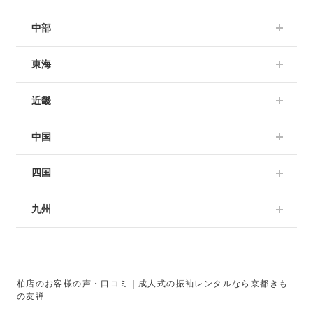
【4/13閉店】仙台店
水戸店
中部
郡山店
宇都宮店
新潟店
東海
大宮店
金沢店
所沢店
沼津店
近畿
長野店
千葉店
静岡店
岐阜店
船橋店
大阪難波店
中国
浜松店
岡崎店
柏店
京都店
名古屋店
松戸店
岡山店
四国
高槻店【9/16閉店】
四日市店
東京本館
広島店
梅田店
高松店
九州
【3/23閉店】GINZA PREMIUM SALON
神戸店【2/12閉店】
新宿店
姫路店【5/17(日)閉店】
小倉店【2/12閉店】
池袋店
天神店
町田店
柏店のお客様の声・口コミ｜成人式の振袖レンタルなら京都きも
久留米店
立川店
の友禅
熊本店
八王子店