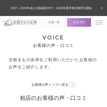
2027～2029年成人式振袖受付中｜ 2026年度卒業式袴受注開始
店舗一覧
来店予約
VOICE
お客様の声・口コミ
京都きもの友禅をご利用いただいたお客様の
お声をご紹介します。
お客様の声トップへ戻る
柏店のお客様の声・口コミ