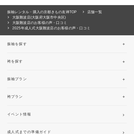
振袖レンタル・購入の京都きもの友禅TOP
店舗一覧
大阪難波店(大阪府大阪市中央区)
大阪難波店のお客様の声・口コミ
2025年成人式大阪難波店のお客様の声・口コミ
振袖を探す
袴を探す
振袖レンタルコレクション
振袖プラン
美と品格を纏う特選技法振袖
レンタルプラン
袴プラン
ご購入プラン
卒業袴レンタルプラン
イベント情報
ママ振袖・姉振袖プラン(お持ち込み振袖)
成人式までの準備ガイド