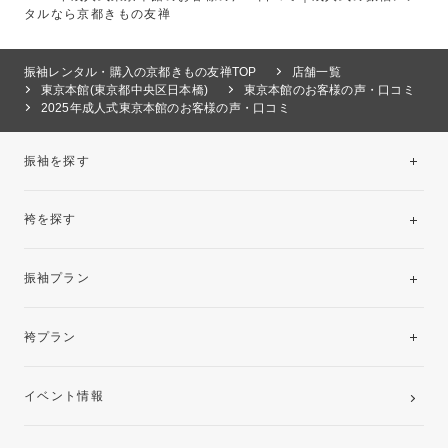
タルなら京都きもの友禅
振袖レンタル・購入の京都きもの友禅TOP
店舗一覧
東京本館(東京都中央区日本橋)
東京本館のお客様の声・口コミ
2025年成人式東京本館のお客様の声・口コミ
振袖を探す
袴を探す
振袖レンタルコレクション
振袖プラン
美と品格を纏う特選技法振袖
レンタルプラン
袴プラン
ご購入プラン
卒業袴レンタルプラン
イベント情報
ママ振袖・姉振袖プラン(お持ち込み振袖)