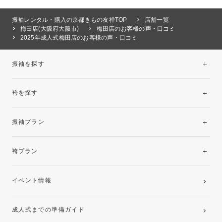
振袖レンタル・購入の京都きもの友禅TOP
店舗一覧
梅田店(大阪府大阪市)
梅田店のお客様の声・口コミ
2025年成人式梅田店のお客様の声・口コミ
振袖を探す
袴を探す
振袖レンタルコレクション
振袖プラン
美と品格を纏う特選技法振袖
レンタルプラン
袴プラン
ご購入プラン
卒業袴レンタルプラン
イベント情報
ママ振袖・姉振袖プラン(お持ち込み振袖)
成人式までの準備ガイド
記念写真撮影(前撮り)