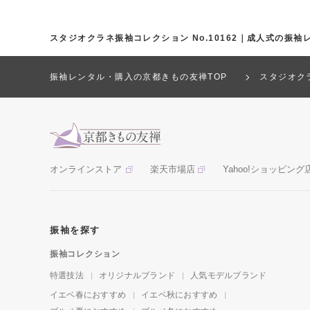
スタジオクラネ振袖コレクション No.10162｜成人式の振
振袖レンタル・購入の京都きもの友禅TOP
スタジオク
オンラインストア
楽天市場店
Yahoo!ショッピング
振袖を探す
振袖コレクション
特選技法
オリジナルブランド
人気モデルブランド
イエベ春におすすめ
イエベ秋におすすめ