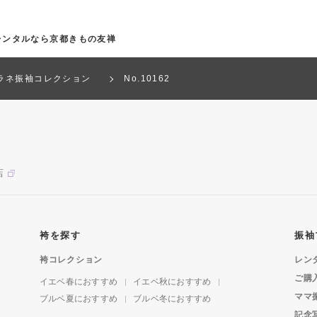
袖レンタルなら京都きもの友禅
ラネ振袖コレクション
No.10162
店
袴を探す
振袖
袴コレクション
レン
ご購
イエベ春におすすめ
イエベ秋におすすめ
ママ
ブルベ夏におすすめ
ブルベ冬におすすめ
記念