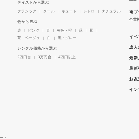
テイストから選ぶ
クラシック
クール
キュート
レトロ
ナチュラル
袴プ
卒業
色から選ぶ
赤
ピンク
青
黄色・橙
緑
紫
イベ
茶・ベージュ
白
黒・グレー
成人
レンタル価格から選ぶ
2万円台
3万円台
4万円以上
最新
最新
お友
イン
ート