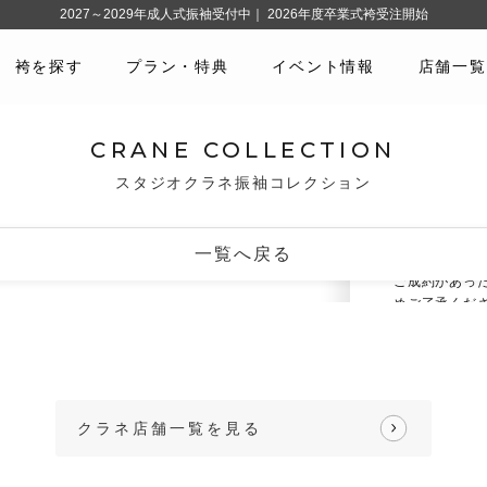
2027～2029年成人式振袖受付中｜ 2026年度卒業式袴受注開始
袴を探す
プラン・特典
イベント情報
店舗一覧
No.10162
#赤
#ク
CRANE COLLECTION
スタジオクラネ振袖コレクション
どの振袖をお
3
撮影込みで
一覧へ戻る
振袖のご予約
ご成約があっ
めご了承くだ
・写真の見え
い。
・写真以外の
クラネ店舗一覧を見る