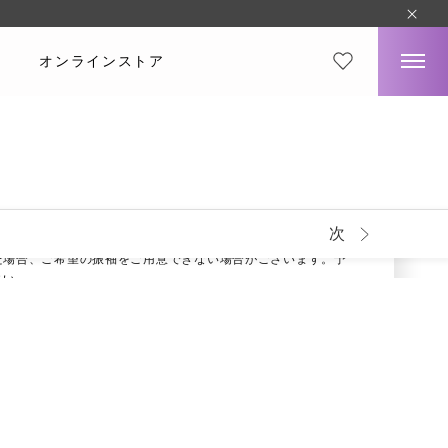
オンラインストア
ラシック
選びいただいても料金一律
8,500
円（税込）～から
プランの詳細はこちら
次
は、完全先着順となります。
た場合、ご希望の振袖をご用意できない場合がございます。予
さい。
方が実物と若干異なる場合がございます。予めご了承くださ
小物も用意しております。
シェアする
来店予約をする