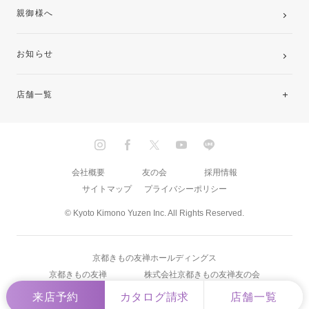
親御様へ
お知らせ
店舗一覧
北海道・東北
関東
会社概要
友の会
採用情報
サイトマップ
プライバシーポリシー
中部・東海
© Kyoto Kimono Yuzen Inc. All Rights Reserved.
近畿
京都きもの友禅ホールディングス
中国・四国
京都きもの友禅
株式会社京都きもの友禅友の会
来店予約
カタログ請求
店舗一覧
九州