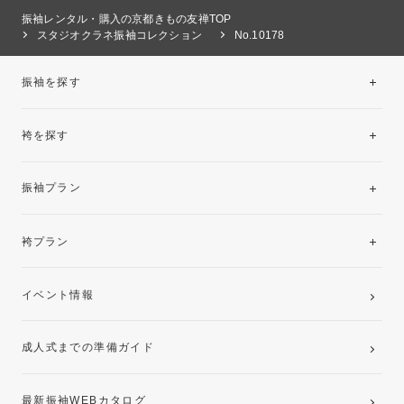
振袖レンタル・購入の京都きもの友禅TOP
スタジオクラネ振袖コレクション
No.10178
振袖を探す
袴を探す
振袖レンタルコレクション
振袖プラン
美と品格を纏う特選技法振袖
レンタルプラン
袴プラン
ご購入プラン
卒業袴レンタルプラン
イベント情報
ママ振袖・姉振袖プラン(お持ち込み振袖)
成人式までの準備ガイド
記念写真撮影(前撮り)
最新振袖WEBカタログ