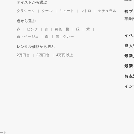
テイストから選ぶ
クラシック
クール
キュート
レトロ
ナチュラル
袴プ
卒業
色から選ぶ
赤
ピンク
青
黄色・橙
緑
紫
イベ
茶・ベージュ
白
黒・グレー
成人
レンタル価格から選ぶ
2万円台
3万円台
4万円以上
最新
最新
お友
イン
ート