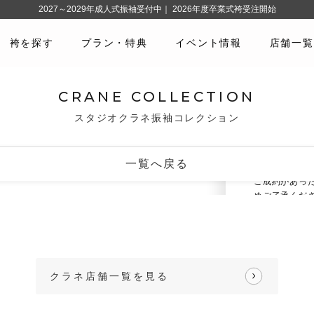
2027～2029年成人式振袖受付中｜ 2026年度卒業式袴受注開始
袴を探す
プラン・特典
イベント情報
店舗一覧
No.10183
#黒・グレ
CRANE COLLECTION
スタジオクラネ振袖コレクション
どの振袖をお
3
撮影込みで
一覧へ戻る
振袖のご予約
ご成約があっ
めご了承くだ
・写真の見え
い。
・写真以外の
クラネ店舗一覧を見る