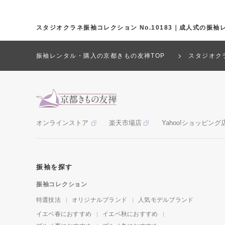
スタジオクラネ振袖コレクション No.10183｜成人式の振
振袖レンタル・購入の京都きもの友禅TOP
スタジオク
オンラインストア
楽天市場店
Yahoo!ショッピング
振袖を探す
振袖コレクション
特選技法
オリジナルブランド
人気モデルブランド
イエベ春におすすめ
イエベ秋におすすめ