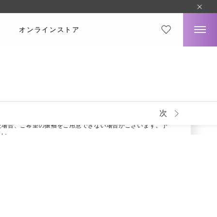
オンラインストア
ー
#クール
選びいただいても料金一律
8,500
円（税込）～から
プランの詳細はこちら
次
は、完全先着順となります。
た場合、ご希望の振袖をご用意できない場合がございます。予
さい。
方が実物と若干異なる場合がございます。予めご了承くださ
小物も用意しております。
シェアする
来店予約をする