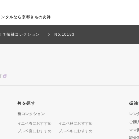
袖レンタルなら京都きもの友禅
ラネ振袖コレクション
No.10183
店
袴を探す
振袖
袴コレクション
レン
ご購
イエベ春におすすめ
イエベ秋におすすめ
ママ
ブルベ夏におすすめ
ブルベ冬におすすめ
記念