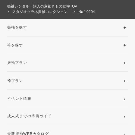
振袖レンタル・購入の京都きもの友禅TOP
スタジオクラネ振袖コレクション
No.10204
振袖を探す
袴を探す
振袖レンタルコレクション
振袖プラン
美と品格を纏う特選技法振袖
レンタルプラン
袴プラン
ご購入プラン
卒業袴レンタルプラン
イベント情報
ママ振袖・姉振袖プラン(お持ち込み振袖)
成人式までの準備ガイド
記念写真撮影(前撮り)
最新振袖WEBカタログ