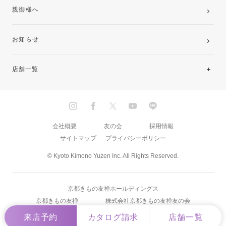
親御様へ
お知らせ
店舗一覧
北海道・東北
関東
会社概要
友の会
採用情報
サイトマップ
プライバシーポリシー
中部・東海
© Kyoto Kimono Yuzen Inc. All Rights Reserved.
近畿
京都きもの友禅ホールディングス
中国・四国
京都きもの友禅
株式会社京都きもの友禅友の会
来店予約
カタログ請求
店舗一覧
九州