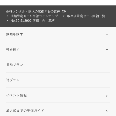
振袖レンタル・購入の京都きもの友禅TOP
店舗限定セール振袖ラインナップ
岐阜店限定セール振袖一覧
No.29-512902 正絹 赤 花柄
振袖を探す
袴を探す
振袖レンタルコレクション
振袖プラン
美と品格を纏う特選技法振袖
レンタルプラン
袴プラン
ご購入プラン
卒業袴レンタルプラン
イベント情報
ママ振袖・姉振袖プラン(お持ち込み振袖)
成人式までの準備ガイド
記念写真撮影(前撮り)