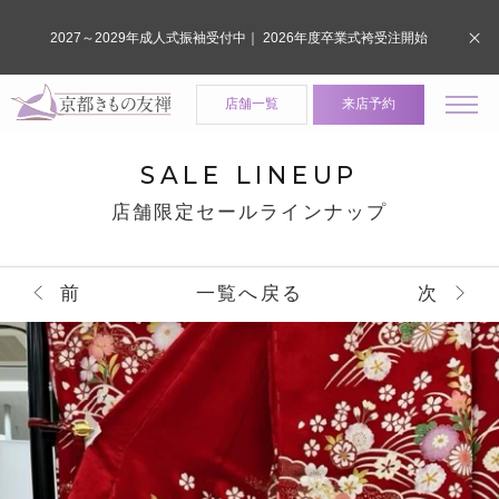
2027～2029年成人式振袖受付中｜ 2026年度卒業式袴受注開始
店舗一覧
来店予約
SALE LINEUP
店舗限定セールラインナップ
前
一覧へ戻る
次