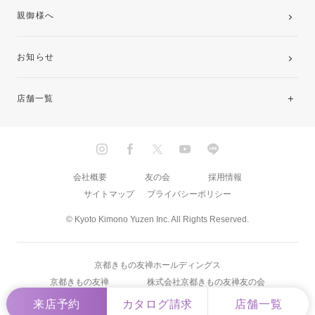
親御様へ
お知らせ
店舗一覧
北海道・東北
関東
会社概要
友の会
採用情報
サイトマップ
プライバシーポリシー
中部・東海
© Kyoto Kimono Yuzen Inc. All Rights Reserved.
近畿
京都きもの友禅ホールディングス
中国・四国
京都きもの友禅
株式会社京都きもの友禅友の会
来店予約
カタログ請求
店舗一覧
九州