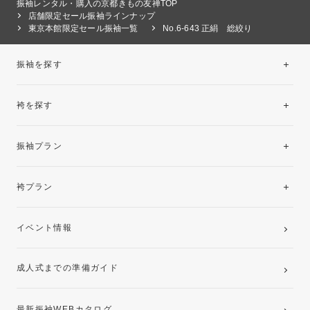
振袖レンタル・購入の京都きもの友禅TOP
店舗限定セール振袖ラインナップ
東京本館限定セール振袖一覧
No.6-643 正絹 総絞り
振袖を探す
袴を探す
振袖レンタルコレクション
振袖プラン
美と品格を纏う特選技法振袖
レンタルプラン
袴プラン
ご購入プラン
卒業袴レンタルプラン
イベント情報
ママ振袖・姉振袖プラン(お持ち込み振袖)
成人式までの準備ガイド
記念写真撮影(前撮り)
最新振袖WEBカタログ