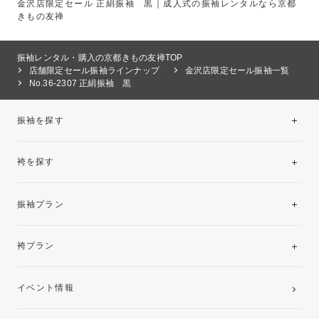
金沢店限定セール 正絹振袖 黒｜成人式の振袖レンタルなら京都
きもの友禅
振袖レンタル・購入の京都きもの友禅TOP
店舗限定セール振袖ラインナップ
金沢店限定セール振袖一覧
No.36-2307 正絹振袖 黒
振袖を探す
袴を探す
振袖レンタルコレクション
振袖プラン
美と品格を纏う特選技法振袖
レンタルプラン
袴プラン
ご購入プラン
卒業袴レンタルプラン
イベント情報
ママ振袖・姉振袖プラン(お持ち込み振袖)