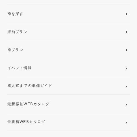
袴を探す
振袖レンタルコレクション
振袖プラン
美と品格を纏う特選技法振袖
レンタルプラン
袴プラン
ご購入プラン
卒業袴レンタルプラン
イベント情報
ママ振袖・姉振袖プラン(お持ち込み振袖)
成人式までの準備ガイド
記念写真撮影(前撮り)
最新振袖WEBカタログ
最新袴WEBカタログ