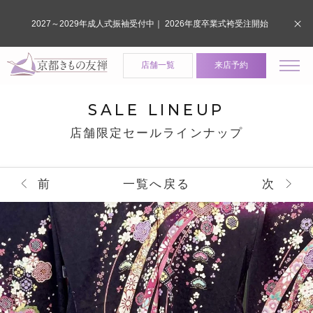
2027～2029年成人式振袖受付中｜ 2026年度卒業式袴受注開始
店舗一覧
来店予約
SALE LINEUP
店舗限定セールラインナップ
前
一覧へ戻る
次