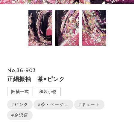
No.36-903
正絹振袖 茶×ピンク
振袖一式
和装小物
#ピンク
#茶・ベージュ
#キュート
#金沢店