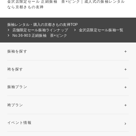
金沢店限定セール 正絹振袖 茶×ピンク｜成人式の振袖レンタル
なら京都きもの友禅
振袖レンタル・購入の京都きもの友禅TOP
店舗限定セール振袖ラインナップ
金沢店限定セール振袖一覧
No.36-903 正絹振袖 茶×ピンク
振袖を探す
袴を探す
振袖レンタルコレクション
振袖プラン
美と品格を纏う特選技法振袖
レンタルプラン
袴プラン
ご購入プラン
卒業袴レンタルプラン
イベント情報
ママ振袖・姉振袖プラン(お持ち込み振袖)