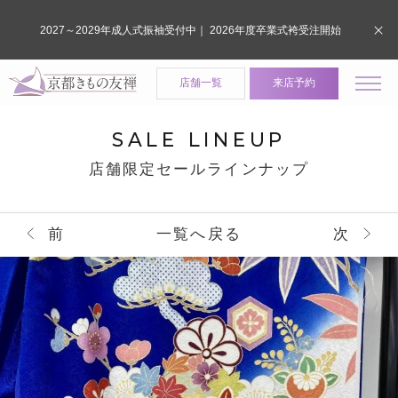
2027～2029年成人式振袖受付中｜ 2026年度卒業式袴受注開始
店舗一覧
来店予約
SALE LINEUP
店舗限定セールラインナップ
前
一覧へ戻る
次