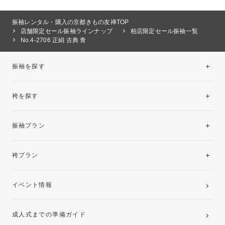
振袖レンタル・購入の京都きもの友禅TOP
店舗限定セール振袖ラインナップ
柏店限定セール振袖一覧
No.4-2706 正絹 古典 青
振袖を探す
袴を探す
振袖レンタルコレクション
振袖プラン
美と品格を纏う特選技法振袖
レンタルプラン
袴プラン
ご購入プラン
卒業袴レンタルプラン
イベント情報
ママ振袖・姉振袖プラン(お持ち込み振袖)
成人式までの準備ガイド
記念写真撮影(前撮り)