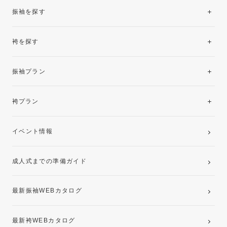
振袖を探す
袴を探す
振袖レンタルコレクション
振袖プラン
美と品格を纏う特選技法振袖
レンタルプラン
袴プラン
ご購入プラン
卒業袴レンタルプラン
イベント情報
ママ振袖・姉振袖プラン(お持ち込み振袖)
成人式までの準備ガイド
記念写真撮影(前撮り)
最新振袖WEBカタログ
最新袴WEBカタログ