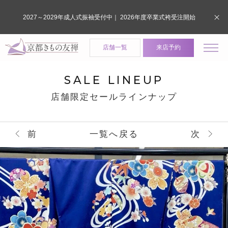
2027～2029年成人式振袖受付中｜ 2026年度卒業式袴受注開始
店舗一覧
来店予約
SALE LINEUP
店舗限定セールラインナップ
前
一覧へ戻る
次