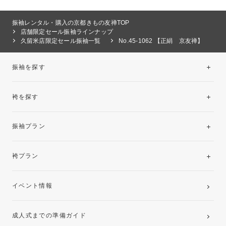
振袖レンタル・購入の京都きもの友禅TOP
店舗限定セール振袖ラインナップ
久留米店限定セール振袖一覧
No.45-1062 【正絹 京友禅】
振袖を探す
袴を探す
振袖レンタルコレクション
振袖プラン
美と品格を纏う特選技法振袖
レンタルプラン
袴プラン
ご購入プラン
卒業袴レンタルプラン
イベント情報
ママ振袖・姉振袖プラン(お持ち込み振袖)
成人式までの準備ガイド
記念写真撮影(前撮り)