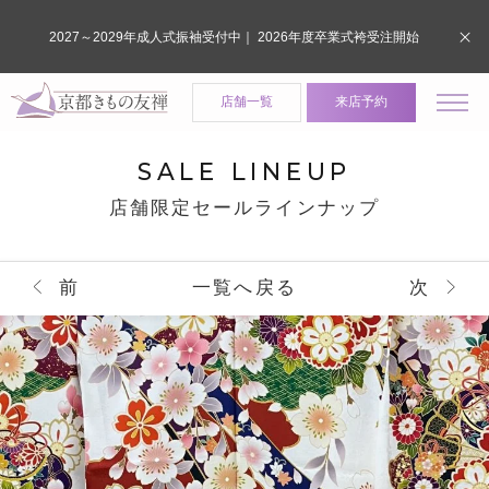
2027～2029年成人式振袖受付中｜ 2026年度卒業式袴受注開始
店舗一覧
来店予約
SALE LINEUP
店舗限定セールラインナップ
前
一覧へ戻る
次