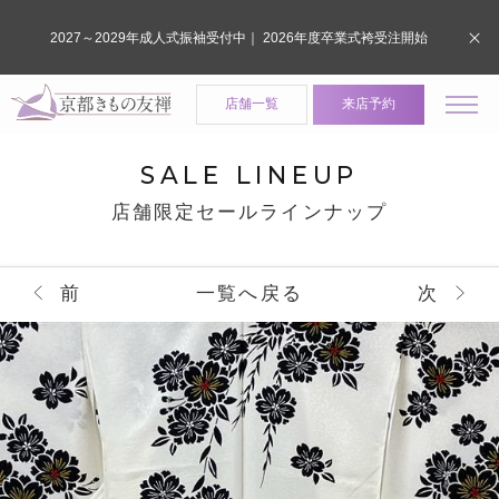
2027～2029年成人式振袖受付中｜ 2026年度卒業式袴受注開始
店舗一覧
来店予約
SALE LINEUP
店舗限定セールラインナップ
前
一覧へ戻る
次