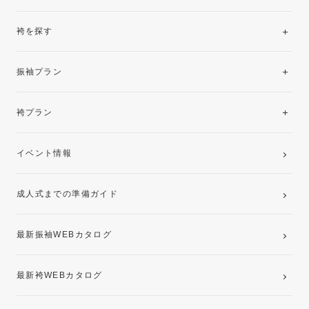
袴を探す
振袖レンタルコレクション
振袖プラン
美と品格を纏う特選技法振袖
レンタルプラン
袴プラン
ご購入プラン
卒業袴レンタルプラン
イベント情報
ママ振袖・姉振袖プラン(お持ち込み振袖)
成人式までの準備ガイド
記念写真撮影(前撮り)
最新振袖WEBカタログ
最新袴WEBカタログ