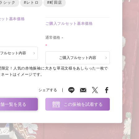
ラシック
#レトロ
#町田店
セット基本価格
ご購入フルセット基本価格
0
通常価格
-
-
ルフルセット内容
ご購入フルセット内容
期間限定！人気の赤地振袖に大きな草花文様をあしらった一枚で
ィネートはイメージです。
シェアする
店舗一覧を見る
この振袖を試着する