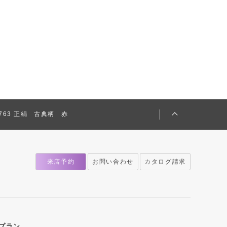
06763 正絹 古典柄 赤
来店予約
お問い合わせ
カタログ請求
プラン