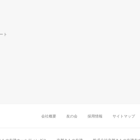
ート
中部・東海
新潟店
金沢店
岡崎店
名古屋
千葉店
船橋店
柏店
会社概要
友の会
採用情報
サイトマップ
近畿
町田店
立川店
八王子店
大阪難波店
京
中国・四国
岡山店
広島店
九州
天神店
久留米