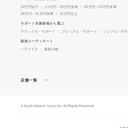
10万円以下
11万円～20万円未満
20万円～26万円未満
26万円～31万円未満
31万円以上
サポート対象振袖から選ぶ
デラックス・サポート
プレミアム・サポート
シンプル・サポ
振袖コーディネート
ヘアメイク
振袖小物
店舗一覧
北海道・東北
札幌店
盛岡店
郡山店
関東
水戸店
宇都宮店
大宮店
所沢店
© Kyoto Kimono Yuzen Inc. All Rights Reserved.
松戸店
東京本館
新宿店
池袋店
横浜店
川崎店
厚木店