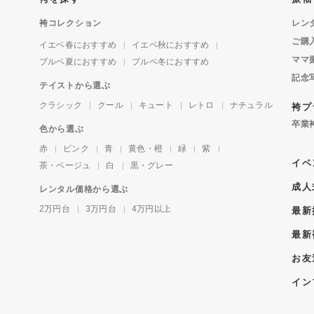
袴コレクション
レン
ご購
イエベ春におすすめ
イエベ秋におすすめ
ママ
ブルベ夏におすすめ
ブルベ冬におすすめ
記念
テイストから選ぶ
クラシック
クール
キュート
レトロ
ナチュラル
袴プ
卒業
色から選ぶ
赤
ピンク
青
黄色・橙
緑
紫
イベ
茶・ベージュ
白
黒・グレー
成人
レンタル価格から選ぶ
2万円台
3万円台
4万円以上
最新
最新
お友
イン