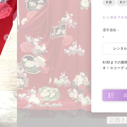
#赤
#ク
レンタルフル
0
通常価格
-
-
レンタ
6/30までの
す！※コーデ