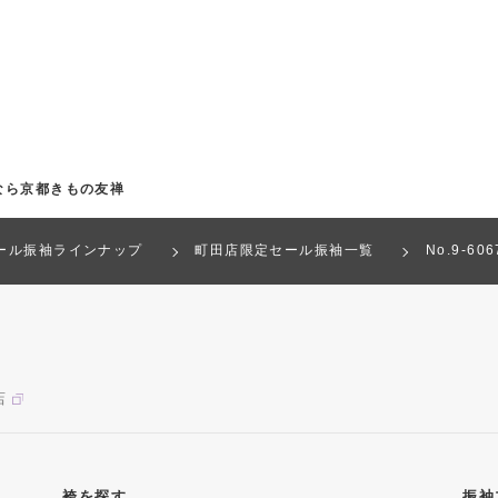
なら京都きもの友禅
ール振袖ラインナップ
町田店限定セール振袖一覧
No.9‐6
店
袴を探す
振袖