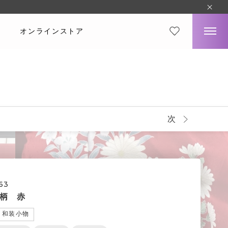
オンラインストア
次
63
柄 赤
和装小物