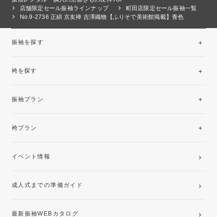
店舗限定セール振袖ラインナップ
町田店限定セール振袖一覧
No.9-2736 正絹 京友禅 吉澤織物【ふりそで美術館掲載】青色
振袖を探す
袴を探す
振袖レンタルコレクション
振袖プラン
美と品格を纏う特選技法振袖
レンタルプラン
袴プラン
ご購入プラン
卒業袴レンタルプラン
イベント情報
ママ振袖・姉振袖プラン(お持ち込み振袖)
成人式までの準備ガイド
記念写真撮影(前撮り)
最新振袖WEBカタログ