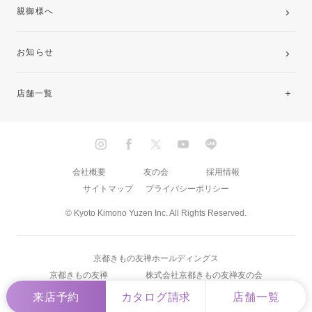
親御様へ
お知らせ
店舗一覧
北海道・東北
関東
会社概要
友の会
採用情報
サイトマップ
プライバシーポリシー
中部・東海
© Kyoto Kimono Yuzen Inc. All Rights Reserved.
近畿
京都きもの友禅ホールディングス
中国・四国
京都きもの友禅
株式会社京都きもの友禅友の会
来店予約
カタログ請求
店舗一覧
九州