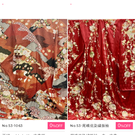
-
-
0
0
No.53‐1063
No.53‐尾峨佐染繍振袖
%OFF
%OFF