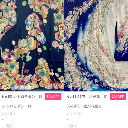
0
0
No.53‐レトロモダン 紺
No.53-1971 辻が花 青
%OFF
%OFF
レトロモダン 紺
53-1971 辻が花絞り
レンタル
レンタル
-
-
ご購入
ご購入