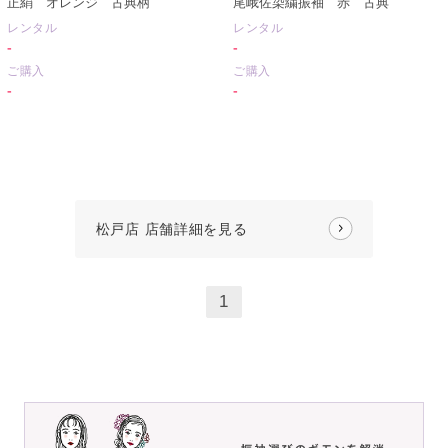
正絹 オレンジ 古典柄
尾峨佐染繍振袖 赤 古典
レンタル
レンタル
-
-
ご購入
ご購入
-
-
松戸店 店舗詳細を見る
1