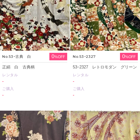
0
0
No.53ｰ古典 白
No.53ｰ2327
%OFF
%OFF
正絹 白 古典柄
53ｰ2327 レトロモダン グリーン
レンタル
レンタル
-
-
ご購入
ご購入
-
-