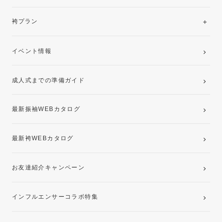
美と品格を纏う特選技法振袖
レンタルプラン
袴プラン
ご購入プラン
卒業袴レンタルプラン
イベント情報
ママ振袖・姉振袖プラン(お持ち込み振袖)
成人式までの準備ガイド
記念写真撮影(前撮り)
最新振袖WEBカタログ
最新袴WEBカタログ
お友達紹介キャンペーン
インフルエンサーコラボ特集