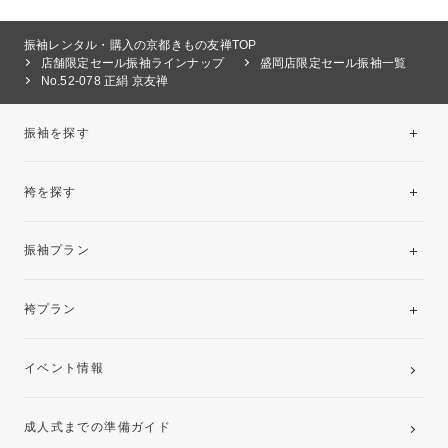
振袖レンタル・購入の京都きもの友禅TOP
店舗限定セール振袖ラインナップ
盛岡店限定セール振袖一覧
No.52-078 正絹 京友禅
振袖を探す
袴を探す
振袖レンタルコレクション
振袖プラン
美と品格を纏う特選技法振袖
レンタルプラン
袴プラン
ご購入プラン
卒業袴レンタルプラン
イベント情報
ママ振袖・姉振袖プラン(お持ち込み振袖)
成人式までの準備ガイド
記念写真撮影(前撮り)