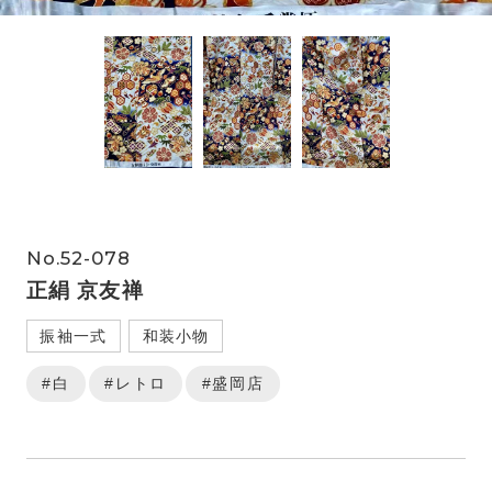
No.52-078
正絹 京友禅
振袖一式
和装小物
#白
#レトロ
#盛岡店