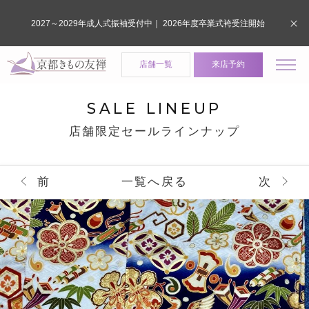
2027～2029年成人式振袖受付中｜ 2026年度卒業式袴受注開始
店舗一覧
来店予約
SALE LINEUP
店舗限定セールラインナップ
前
一覧へ戻る
次