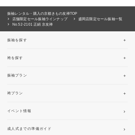
振袖レンタル・購入の京都きもの友禅TOP
店舗限定セール振袖ラインナップ
盛岡店限定セール振袖一覧
No.52-2101 正絹 京友禅
振袖を探す
袴を探す
振袖レンタルコレクション
振袖プラン
美と品格を纏う特選技法振袖
レンタルプラン
袴プラン
ご購入プラン
卒業袴レンタルプラン
イベント情報
ママ振袖・姉振袖プラン(お持ち込み振袖)
成人式までの準備ガイド
記念写真撮影(前撮り)