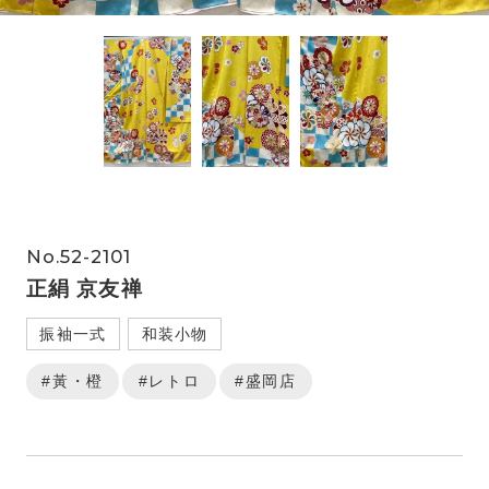
No.52-2101
正絹 京友禅
振袖一式
和装小物
#黃・橙
#レトロ
#盛岡店