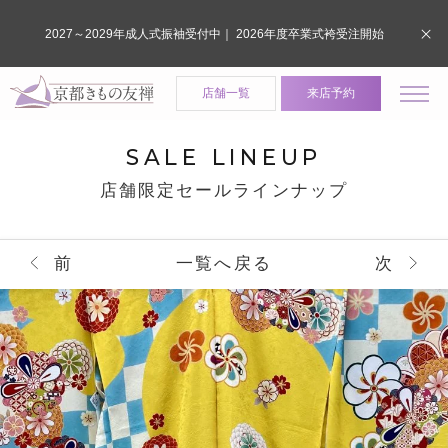
2027～2029年成人式振袖受付中｜ 2026年度卒業式袴受注開始
店舗一覧
来店予約
SALE LINEUP
店舗限定セールラインナップ
前
一覧へ戻る
次