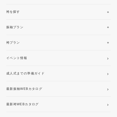
袴を探す
振袖レンタルコレクション
振袖プラン
美と品格を纏う特選技法振袖
レンタルプラン
袴プラン
ご購入プラン
卒業袴レンタルプラン
イベント情報
ママ振袖・姉振袖プラン(お持ち込み振袖)
成人式までの準備ガイド
記念写真撮影(前撮り)
最新振袖WEBカタログ
最新袴WEBカタログ