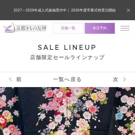
2027～2029年成人式振袖受付中｜ 2026年度卒業式袴受注開始
店舗一覧
来店予約
SALE LINEUP
店舗限定セールラインナップ
前
一覧へ戻る
次