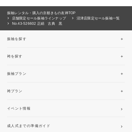
振袖レンタル・購入の京都きもの友禅TOP
店舗限定セール振袖ラインナップ
沼津店限定セール振袖一覧
No.43-526602 正絹 古典 黒
振袖を探す
袴を探す
振袖レンタルコレクション
振袖プラン
美と品格を纏う特選技法振袖
レンタルプラン
袴プラン
ご購入プラン
卒業袴レンタルプラン
イベント情報
ママ振袖・姉振袖プラン(お持ち込み振袖)
成人式までの準備ガイド
記念写真撮影(前撮り)