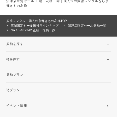
沼津店限定セール 正絹 花柄 赤｜成人式の振袖レンタルなら京
都きもの友禅
振袖レンタル・購入の京都きもの友禅TOP
店舗限定セール振袖ラインナップ
沼津店限定セール振袖一覧
No.43-482342 正絹 花柄 赤
振袖を探す
袴を探す
振袖レンタルコレクション
振袖プラン
美と品格を纏う特選技法振袖
レンタルプラン
袴プラン
ご購入プラン
卒業袴レンタルプラン
イベント情報
ママ振袖・姉振袖プラン(お持ち込み振袖)