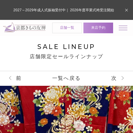
2027～2029年成人式振袖受付中｜ 2026年度卒業式袴受注開始
店舗一覧
来店予約
SALE LINEUP
店舗限定セールラインナップ
前
一覧へ戻る
次