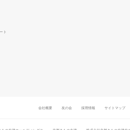
ート
中部・東海
新潟店
金沢店
岡崎店
名古屋
千葉店
船橋店
柏店
会社概要
友の会
採用情報
サイトマップ
近畿
町田店
立川店
八王子店
大阪難波店
京
中国・四国
岡山店
広島店
九州
天神店
久留米