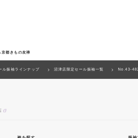
ら京都きもの友禅
ール振袖ラインナップ
沼津店限定セール振袖一覧
No.43-
店
袴を探す
振袖