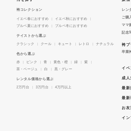
袴コレクション
レン
ご購
イエベ春におすすめ
イエベ秋におすすめ
ママ
ブルベ夏におすすめ
ブルベ冬におすすめ
記念
テイストから選ぶ
クラシック
クール
キュート
レトロ
ナチュラル
袴プ
卒業
色から選ぶ
赤
ピンク
青
黄色・橙
緑
紫
イベ
茶・ベージュ
白
黒・グレー
成人
レンタル価格から選ぶ
2万円台
3万円台
4万円以上
最新
最新
お友
イン