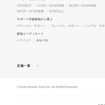
10万円以下
11万円～20万円未満
20万円～26万円未満
26万円～31万円未満
31万円以上
サポート対象振袖から選ぶ
デラックス・サポート
プレミアム・サポート
シンプル・サポ
振袖コーディネート
ヘアメイク
振袖小物
店舗一覧
北海道・東北
札幌店
盛岡店
郡山店
関東
水戸店
宇都宮店
大宮店
所沢店
© Kyoto Kimono Yuzen Inc. All Rights Reserved.
松戸店
東京本館
新宿店
池袋店
横浜店
川崎店
厚木店