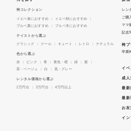
袴コレクション
レン
ご購
イエベ春におすすめ
イエベ秋におすすめ
ママ
ブルベ夏におすすめ
ブルベ冬におすすめ
記念
テイストから選ぶ
クラシック
クール
キュート
レトロ
ナチュラル
袴プ
卒業
色から選ぶ
赤
ピンク
青
黄色・橙
緑
紫
イベ
茶・ベージュ
白
黒・グレー
成人
レンタル価格から選ぶ
2万円台
3万円台
4万円以上
最新
最新
お友
イン