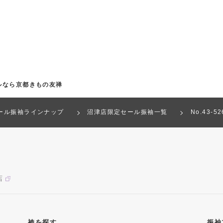
ルなら京都きもの友禅
ール振袖ラインナップ
沼津店限定セール振袖一覧
No.43-
店
袴を探す
振袖