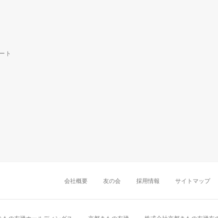
ート
中部・東海
新潟店
金沢店
岡崎店
名古屋
千葉店
船橋店
柏店
会社概要
友の会
採用情報
サイトマップ
近畿
町田店
立川店
八王子店
大阪難波店
京
中国・四国
岡山店
広島店
九州
天神店
久留米