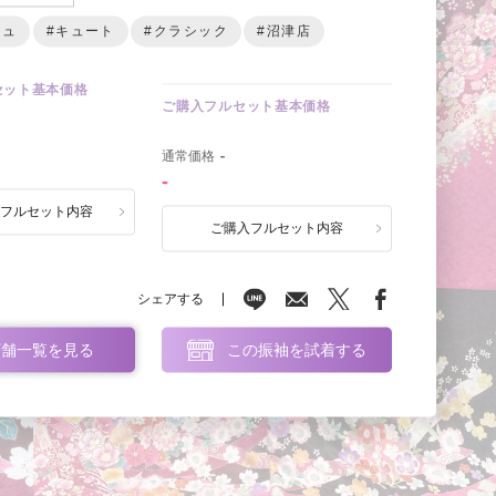
ジュ
#キュート
#クラシック
#沼津店
セット基本価格
ご購入フルセット基本価格
0
通常価格
-
-
ルフルセット内容
ご購入フルセット内容
シェアする
店舗一覧を見る
この振袖を試着する