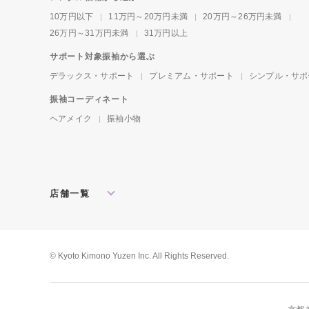
10万円以下
11万円～20万円未満
20万円～26万円未満
26万円～31万円未満
31万円以上
サポート対象振袖から選ぶ
デラックス・サポート
プレミアム・サポート
シンプル・サポ
振袖コーディネート
ヘアメイク
振袖小物
店舗一覧
北海道・東北
札幌店
盛岡店
郡山店
関東
水戸店
宇都宮店
大宮店
所沢店
© Kyoto Kimono Yuzen Inc. All Rights Reserved.
松戸店
東京本館
新宿店
池袋店
横浜店
川崎店
厚木店