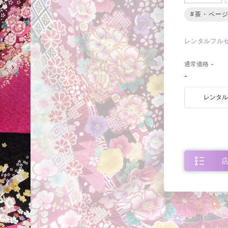
#茶・ベー
レンタルフル
0
通常価格
-
-
レンタ