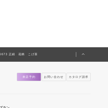
526673 正絹 花柄 こげ茶
来店予約
お問い合わせ
カタログ請求
プラン