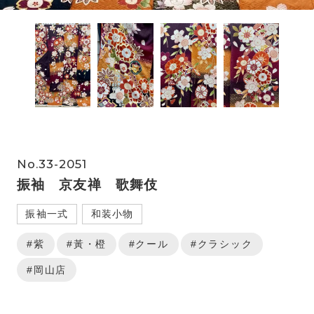
No.33-2051
振袖 京友禅 歌舞伎
振袖一式
和装小物
#紫
#黃・橙
#クール
#クラシック
#岡山店