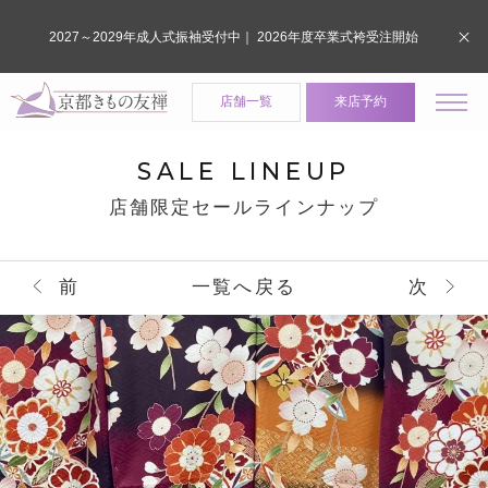
2027～2029年成人式振袖受付中｜ 2026年度卒業式袴受注開始
店舗一覧
来店予約
SALE LINEUP
店舗限定セールラインナップ
前
一覧へ戻る
次