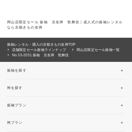
岡山店限定セール 振袖 京友禅 歌舞伎｜成人式の振袖レンタル
なら京都きもの友禅
振袖レンタル・購入の京都きもの友禅TOP
店舗限定セール振袖ラインナップ
岡山店限定セール振袖一覧
No.33-2051 振袖 京友禅 歌舞伎
振袖を探す
袴を探す
振袖レンタルコレクション
振袖プラン
美と品格を纏う特選技法振袖
レンタルプラン
袴プラン