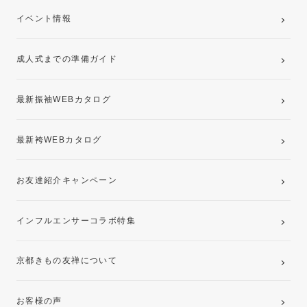
ご購入プラン
卒業袴レンタルプラン
イベント情報
ママ振袖・姉振袖プラン(お持ち込み振袖)
成人式までの準備ガイド
記念写真撮影(前撮り)
最新振袖WEBカタログ
最新袴WEBカタログ
お友達紹介キャンペーン
インフルエンサーコラボ特集
京都きもの友禅について
お客様の声